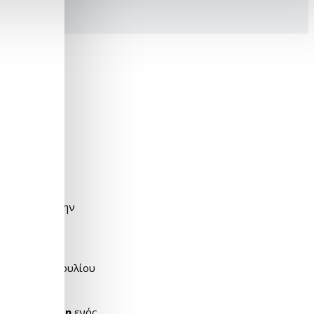
εριποίησης
α αποτελεί την
4001:2004
ϊκού Κοινοβουλίου
al
Production
ενός