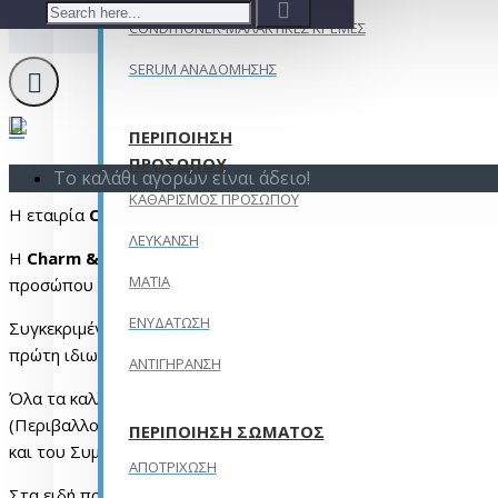
CONDITIONER-ΜΑΛΑΚΤΙΚΕΣ ΚΡΕΜΕΣ
SERUM ΑΝΑΔΟΜΗΣΗΣ
ΠΕΡΙΠΟΙΗΣΗ
ΠΡΟΣΩΠΟΥ
Το καλάθι αγορών είναι άδειο!
ΚΑΘΑΡΙΣΜΟΣ ΠΡΟΣΩΠΟΥ
Η εταιρία
Charm & Beauty
με έδρα τη Θεσσαλονίκη έχει πολυ
ΛΕΥΚΑΝΣΗ
Η
Charm
&
Beauty
έχει αντικείμενο το εμπόριο και τη διαν
ΜΑΤΙΑ
προσώπου και σώματος) όπως και είδη προσωπικής υγιεινής.
ΕΝΥΔΑΤΩΣΗ
Συγκεκριμένα η εταιρεία μας αποτελεί τον αποκλειστικό αντι
πρώτη ιδιωτική εταιρεία παράγωγης καλλυντικών στη Βουλγαρ
ΑΝΤΙΓΗΡΑΝΣΗ
Όλα τα καλλυντικά μας προϊόντα κατέχουν πιστοποιητικά
(α)
(Περιβαλλοντικής διαχείρισης) ,(
γ)
ISO
9001:2008( Σύστημα πο
ΠΕΡΙΠΟΙΗΣΗ ΣΩΜΑΤΟΣ
και του Συμβουλίου, της 30ής Νοεμβρίου 2009 , για τα καλλυ
ΑΠΟΤΡΙΧΩΣΗ
Στα ειδή προσωπικής υγιεινής η εταιρία μας αποτελεί τον απ