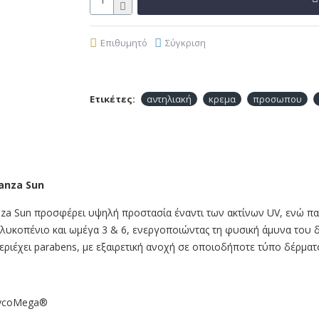
Επιθυμητό
Σύγκριση
Ετικέτες:
αντηλιακή
κρεμα
προσωπου
anza Sun
a Sun προσφέρει υψηλή προστασία έναντι των ακτίνων UV, ενώ παρά
λυκοπένιο και ωμέγα 3 & 6, ενεργοποιώντας τη φυσική άμυνα του δέ
περιέχει parabens, με εξαιρετική ανοχή σε οποιοδήποτε τύπο δέρματ
 LycoMega®