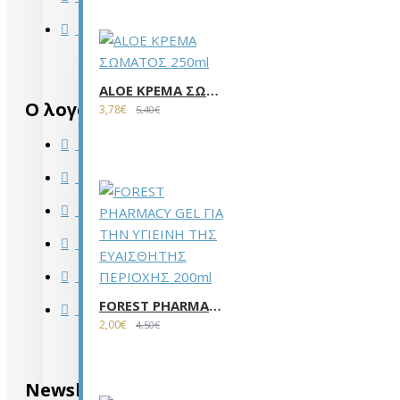
Πληροφορίες αποστολής
ALOE ΚΡΕΜΑ ΣΩΜΑΤΟΣ 250ml
Ο λογαριασμός μου
3,78€
5,40€
Ο λογαριασμός μου
Ιστορικό Παραγγελιών
Δωροεπιταγές
Newsletter
Λίστα Επιθυμιών
FOREST PHARMACY GEL ΓΙΑ ΤΗΝ ΥΓΙΕΙΝΗ ΤΗΣ ΕΥΑΙΣΘΗΤΗΣ ΠΕΡΙΟΧΗΣ 200ml
Sitemap
2,00€
4,50€
Newsletter