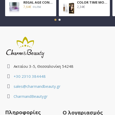
REGAL AGE CONTROL ΑΝΤΙΡΥΤΙΔΙΚΗ ΚΡΕΜΑ ΗΜΕΡΑΣ 45ml
COLOR TIME ΜΟΝΙΜΗ ΒΑΦΗ GEL ΣΕ 26 ΑΠΟΧΡΩΣΕΙΣ 100ml
7,64€
2,34€
11,75€
Ακταίου 3-5, Θεσσαλονίκη 54248
+30 2310 384448
sales@charmandbeauty.gr
CharmandBeautygr
Πληροφορίες
Ο λογαριασμός